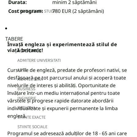
Durata:
minim 2 săptămâni
Cost program:
780 EUR (2 săptămâni)
CONSULTANTA STUDII
TABERE
Învață engleza și experimentează stilul de
viață britanic!
ACADEMICE
ADMITERE UNIVERSITATI
Cursurile de engleză, predate de profesori nativi, se
ARTE
desfășoară pe tot parcursul anului și acoperă toate
ARHITECTURA
nivelurile de interes și abilități. Oportunitate de
BUSINESS
învățare într-un mediu internațional pentru toate
INGINERIE
vârstele și progrese rapide datorate abordării
individualizate și expunerii permanente la limba
MEDICINA
engleză.
STIINTE EXACTE
STIINTE SOCIALE
Programul se adresează adulților de 18 - 65 ani care