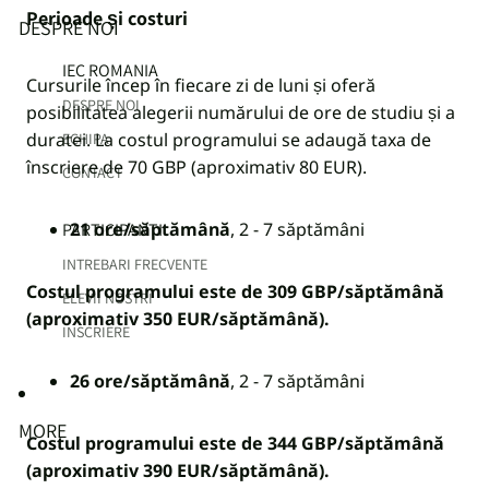
Perioade și costuri
DESPRE NOI
IEC ROMANIA
Cursurile încep în fiecare zi de luni și oferă
DESPRE NOI
posibilitatea alegerii numărului de ore de studiu și a
duratei.
La costul programului se adaugă taxa de
ECHIPA
înscriere de 70 GBP (aproximativ 80 EUR).
CONTACT
21 ore/săptămână
, 2 - 7 săptămâni
PARTICIPANTI
INTREBARI FRECVENTE
Costul programului este de 309 GBP/săptămână
ELEVII NOSTRI
(aproximativ 350 EUR/săptămână).
INSCRIERE
26 ore/săptămână
, 2 - 7 săptămâni
MORE
Costul programului este de 344 GBP/săptămână
(aproximativ 390 EUR/săptămână).