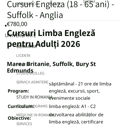
Cursuri Engleza (18 - 65 ani) -
SUEDIA
DANEMARCA
MALTA
Suffolk - Anglia
€780,00
Cursuri Limba Engleză
UNIVERSITATE
pentru Adulți 2026
GERMANIA
LICENTA
Marea Britanie, Suffolk, Bury St
MASTER
Edmunds
STUDIENKOLLEG
SERVICII ADMITERE
săptămânal - 21 ore de limba
Program:
engleză, excursii, sport,
STUDY IN ROMANIA
evenimente sociale
Curriculum:
limba engleză: A1 - C2
STUDY PROGRAMS
dezvoltarea abilităților de
MEDICINE IN ROMANIA
Obiective:
limba engleză, certificare
SERVICES