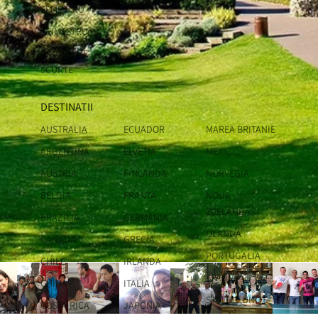
SEMESTRU
TRIMESTRU
PROGRAME
SCURTE
DESTINATII
AUSTRALIA
ECUADOR
MAREA BRITANIE
ARGENTINA
ELVETIA
MEXIC
AUSTRIA
FINLANDA
NORVEGIA
BELGIA
FRANTA
NOUA
ZEELANDĂ
BRAZILIA
GERMANIA
OLANDA
CANADA
GRECIA
PORTUGALIA
CHILE
IRLANDA
SPANIA
CHINA
ITALIA
STATELE UNITE
COSTA RICA
JAPONIA