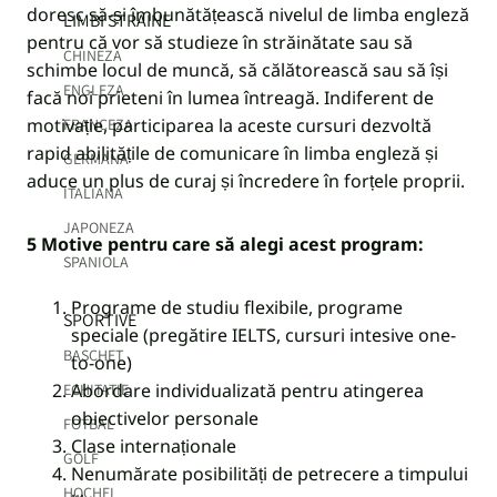
doresc să-și îmbunătățească nivelul de limba engleză
LIMBI STRAINE
pentru că vor să studieze în străinătate sau să
CHINEZA
schimbe locul de muncă, să călătorească sau să își
ENGLEZA
facă noi prieteni în lumea întreagă. Indiferent de
motivație, participarea la aceste cursuri dezvoltă
FRANCEZA
rapid abilitățile de comunicare în limba engleză și
GERMANA
aduce un plus de curaj și încredere în forțele proprii.
ITALIANA
JAPONEZA
5 Motive pentru care să alegi acest program:
SPANIOLA
Programe de studiu flexibile, programe
SPORTIVE
speciale (pregătire IELTS, cursuri intesive one-
BASCHET
to-one)
Abordare individualizată pentru atingerea
ECHITATIE
obiectivelor personale
FOTBAL
Clase internaționale
GOLF
Nenumărate posibilități de petrecere a timpului
HOCHEI