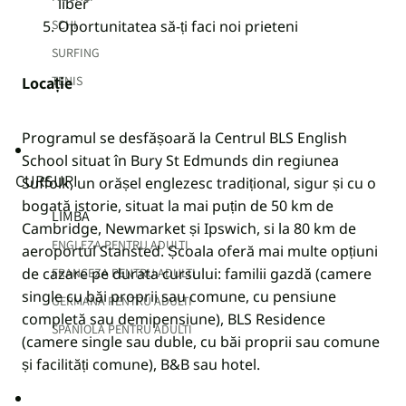
liber
Oportunitatea să-ți faci noi prieteni
SCHI
SURFING
Locație
TENIS
Programul se desfășoară la Centrul BLS English
School situat în Bury St Edmunds din regiunea
CURSURI
Suffolk, un orășel englezesc tradițional, sigur și cu o
bogată istorie, situat la mai puțin de 50 km de
LIMBA
Cambridge, Newmarket și Ipswich, si la 80 km de
ENGLEZA PENTRU ADULTI
aeroportul Stansted. Școala oferă mai multe opțiuni
de cazare pe durata cursului: familii gazdă (camere
FRANCEZA PENTRU ADULTI
single cu băi proprii sau comune, cu pensiune
GERMANA PENTRU ADULTI
completă sau demipensiune), BLS Residence
SPANIOLA PENTRU ADULTI
(camere single sau duble, cu băi proprii sau comune
și facilități comune), B&B sau hotel.