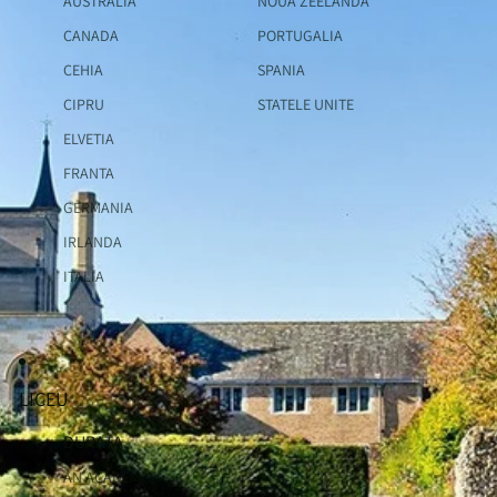
AUSTRALIA
NOUA ZEELANDA
CANADA
PORTUGALIA
CEHIA
SPANIA
CIPRU
STATELE UNITE
ELVETIA
FRANTA
GERMANIA
IRLANDA
ITALIA
LICEU
DURATA
AN ACADEMIC