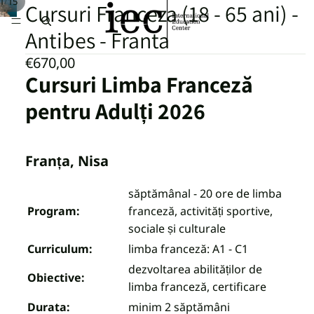
/
1
15
Cursuri Franceza (18 - 65 ani) -
Antibes - Franta
€670,00
Cursuri Limba Franceză
pentru Adulți 2026
Franța, Nisa
săptămânal - 20 ore de limba
Program:
franceză, activități sportive,
sociale și culturale
Curriculum:
limba franceză: A1 - C1
dezvoltarea abilităților de
Obiective:
limba franceză, certificare
Durata:
minim 2 săptămâni