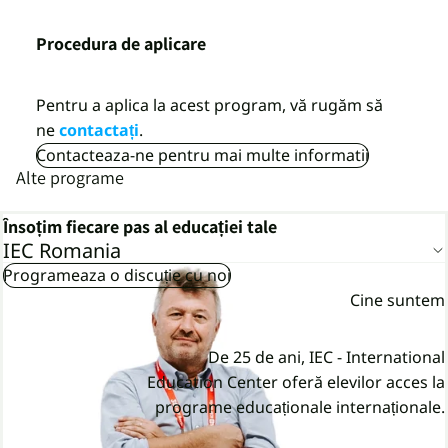
Procedura de aplicare
Pentru a aplica la acest program, vă rugăm să
ne
contactați
.
Contacteaza-ne pentru mai multe informatii
Alte programe
Însoțim fiecare pas al educației tale
IEC Romania
Programeaza o discuție cu noi
Cine suntem
De 25 de ani, IEC - International
Education Center oferă elevilor acces la
programe educaționale internaționale.