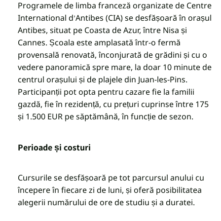
Programele de limba franceză organizate de
Centre
International d
Antibes (CIA)
se desfășoară în orașul
’
Antibes, situat pe Coasta de Azur, între Nisa și
Cannes. Școala este amplasată într-o fermă
provensală renovată, înconjurată de grădini și cu o
vedere panoramică spre mare, la doar 10 minute de
centrul orașului și de plajele din Juan-les-Pins.
Participanții pot opta pentru cazare fie la familii
gazdă, fie în rezidență, cu prețuri cuprinse între 175
și 1.500 EUR pe săptămână, în funcție de sezon.
Perioade și costuri
Cursurile se desfășoară pe tot parcursul anului cu
începere în fiecare zi de luni, și oferă posibilitatea
alegerii numărului de ore de studiu și a duratei.