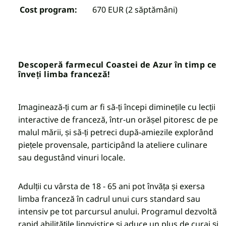
Cost program:
670 EUR (2 săptămâni)
Descoperă farmecul Coastei de Azur în timp ce
înveți limba franceză!
Imaginează-ți cum ar fi să-ți începi diminețile cu lecții
interactive de franceză, într-un orășel pitoresc de pe
malul mării, și să-ți petreci după-amiezile explorând
piețele provensale, participând la ateliere culinare
sau degustând vinuri locale.
Adulții cu vârsta de 18 - 65 ani pot învăța și exersa
limba franceză în cadrul unui curs standard sau
intensiv pe tot parcursul anului. Programul dezvoltă
rapid abilitățile lingvistice și aduce un plus de curaj și