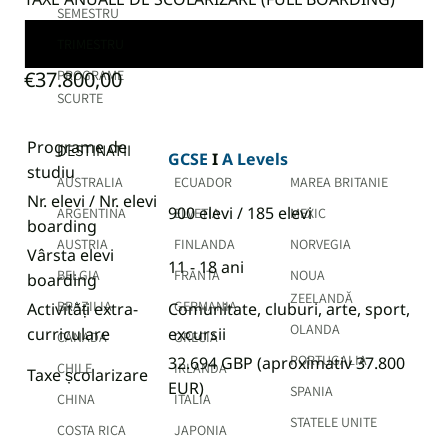
SEMESTRU
Clasele 5 - 12
TRIMESTRU
€37.800,00
PROGRAME
SCURTE
Programe de
DESTINATII
GCSE
I
A Levels
studiu
AUSTRALIA
ECUADOR
MAREA BRITANIE
Nr. elevi / Nr. elevi
900 elevi / 185 elevi
ARGENTINA
ELVETIA
MEXIC
boarding
AUSTRIA
FINLANDA
NORVEGIA
Vârsta elevi
11 - 18 ani
BELGIA
FRANTA
NOUA
boarding
ZEELANDĂ
BRAZILIA
GERMANIA
Activități extra-
Comunitate, cluburi, arte, sport,
OLANDA
curriculare
excursii
CANADA
GRECIA
PORTUGALIA
32.694 GBP
(aproximativ 37.800
CHILE
IRLANDA
Taxe școlarizare
EUR)
SPANIA
CHINA
ITALIA
STATELE UNITE
COSTA RICA
JAPONIA