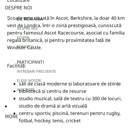
DESPRE NOI
Școala este situată în Ascot, Berkshire, la doar 40 km
IEC ROMANIA
vest de Londra, într-o zonă prestigioasă, cunoscută
DESPRE NOI
pentru faimosul Ascot Racecourse, asociat cu familia
ECHIPA
regală britanică, și pentru proximitatea față de
CONTACT
Windsor Castle.
PARTICIPANTI
Facilități
INTREBARI FRECVENTE
ELEVII NOSTRI
săli de clasă moderne și laboratoare de științe
INSCRIERE
bibliotecă și centru de resurse
studio muzical, sală de teatru cu 300 de locuri,
studio de dramă și artă vizuală
centru sportiv, piscină, terenuri pentru rugby,
MORE
fotbal, hockey, tenis, cricket