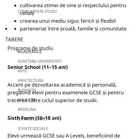
cultivarea stimei de sine și respectului pentru
CONSULTANTA STUDII
ceilalți
crearea unui mediu sigur, fericit și flexibil
parteneriat între școală, familie și comunitate
TABERE
Programe de studiu
ACADEMICE
ADMITERE UNIVERSITATI
Senior School (11–15 ani)
ARTE
ARHITECTURA
Accent pe dezvoltarea academică și personală,
BUSINESS
pregătind elevii pentru examenele GCSE și pentru
trecerea către ciclul superior de studii.
INGINERIE
MEDICINA
Sixth Form (16–18 ani)
STIINTE EXACTE
STIINTE SOCIALE
Elevii urmează GCSE sau A Levels, beneficiind de