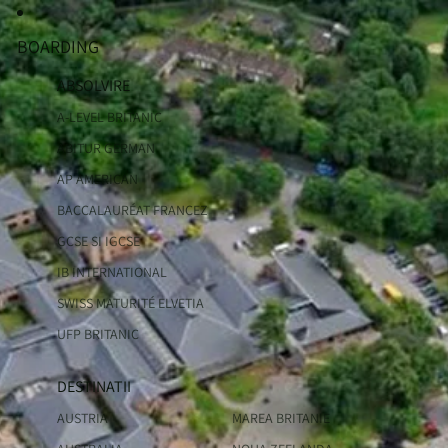
BOARDING
ABSOLVIRE
A-LEVEL BRITANIC
ABITUR GERMAN
AP AMERICAN
BACCALAURÉAT FRANCEZ
GCSE SI IGCSE
IB INTERNATIONAL
SWISS MATURITÉ ELVETIA
UFP BRITANIC
DESTINATII
AUSTRIA
MAREA BRITANIE