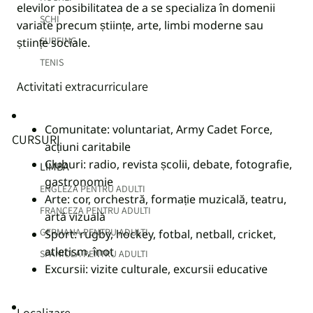
elevilor posibilitatea de a se specializa în domenii
SCHI
variate precum științe, arte, limbi moderne sau
SURFING
științe sociale.
TENIS
Activitati extracurriculare
Comunitate: voluntariat, Army Cadet Force,
CURSURI
acțiuni caritabile
Cluburi: radio, revista școlii, debate, fotografie,
LIMBA
gastronomie
ENGLEZA PENTRU ADULTI
Arte: cor, orchestră, formație muzicală, teatru,
FRANCEZA PENTRU ADULTI
artă vizuală
GERMANA PENTRU ADULTI
Sport: rugby, hockey, fotbal, netball, cricket,
atletism, înot
SPANIOLA PENTRU ADULTI
Excursii: vizite culturale, excursii educative
Localizare