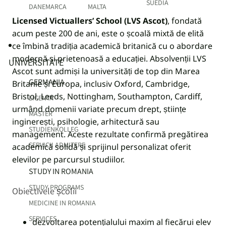
SUEDIA
DANEMARCA
MALTA
Licensed Victuallers’ School (LVS Ascot)
, fondată
acum peste 200 de ani, este o școală mixtă de elită
ce îmbină tradiția academică britanică cu o abordare
modernă și prietenoasă a educației. Absolvenții LVS
UNIVERSITATE
Ascot sunt admiși la universități de top din Marea
GERMANIA
Britanie și Europa, inclusiv Oxford, Cambridge,
Bristol, Leeds, Nottingham, Southampton, Cardiff,
LICENTA
urmând domenii variate precum drept, științe
MASTER
inginerești, psihologie, arhitectură sau
STUDIENKOLLEG
management. Aceste rezultate confirmă pregătirea
SERVICII ADMITERE
academică solidă și sprijinul personalizat oferit
elevilor pe parcursul studiilor.
STUDY IN ROMANIA
STUDY PROGRAMS
Obiectivele școlii
MEDICINE IN ROMANIA
SERVICES
dezvoltarea potențialului maxim al fiecărui elev