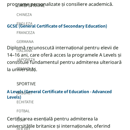
programe personalizate și consiliere academică.
LIMBI STRAINE
CHINEZA
ENGLEZA
GCSE (General Certificate of Secondary Education)
FRANCEZA
GERMANA
Diplomă recunoscută internațional pentru elevii de
ITALIANA
14–16 ani, care oferă acces la programele A Levels și
JAPONEZA
constituie fundamentul pentru admiterea ulterioară
SPANIOLA
la universități.
SPORTIVE
A Levels (General Certificate of Education - Advanced
BASCHET
Levels)
ECHITATIE
FOTBAL
Certificarea esențială pentru admiterea la
GOLF
universitățile britanice și internaționale, oferind
HOCHEI