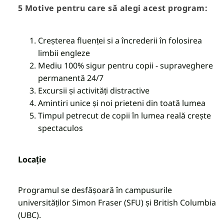
5 Motive pentru care să alegi acest program:
Creșterea fluenței si a încrederii în folosirea
limbii engleze
Mediu 100% sigur pentru copii - supraveghere
permanentă 24/7
Excursii și activități distractive
Amintiri unice și noi prieteni din toată lumea
Timpul petrecut de copii în lumea reală crește
spectaculos
Loca
ț
ie
Programul se desfășoară în campusurile
universităților Simon Fraser (SFU) și British Columbia
(UBC).