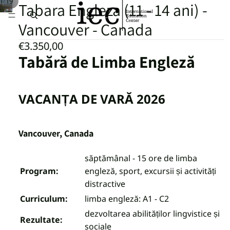
/
1
19
Tabara Engleza (11 - 14 ani) -
Vancouver - Canada
€3.350,00
Tabără de Limba Engleză
VACANȚA DE VARĂ 2026
Vancouver, Canada
săptămânal - 15 ore de limba
Program:
engleză, sport, excursii și activități
distractive
Curriculum:
limba engleză: A1 - C2
dezvoltarea abilităților lingvistice și
Rezultate:
sociale