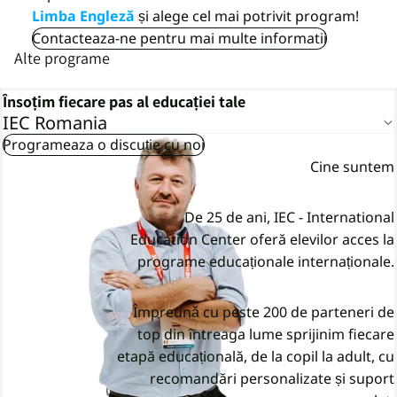
Limba Engleză
și alege cel mai potrivit program!
Contacteaza-ne pentru mai multe informatii
Alte programe
Însoțim fiecare pas al educației tale
IEC Romania
Programeaza o discuție cu noi
Cine suntem
De 25 de ani, IEC - International
Education Center oferă elevilor acces la
programe educaționale internaționale.
Împreunǎ cu peste 200 de parteneri de
top din întreaga lume sprijinim fiecare
etapă educațională, de la copil la adult, cu
recomandări personalizate și suport