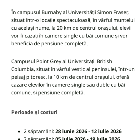
În campusul Burnaby al Universității Simon Fraser,
situat într-o locație spectaculoasă, în vârful muntelui
cu același nume, la 20 km de centrul orașului, elevii
vor fi cazați în camere single cu băi comune și vor
beneficia de pensiune completă.
Campusul Point Grey al Universității British
Columbia, situat în vârful vestic al peninsulei, într-un
peisaj pitoresc, la 10 km de centrul orașului, oferă
cazare elevilor în camere single sau duble cu băi
comune, și pensiune completă.
Perioade și costuri
2
săptamâni:
28 iunie 2026 - 12 iulie 2026
2 săptamâni:
05 iulie 2026 - 19 iulie 2026