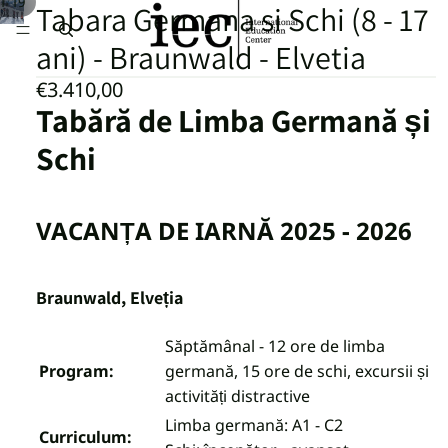
/
1
19
Tabara Germana si Schi (8 - 17
ani) - Braunwald - Elvetia
€3.410,00
Tabără de Limba Germană și
Schi
VACANȚA DE IARNĂ 2025 - 2026
Braunwald, Elveția
Săptămânal - 12 ore de limba
Program:
germană, 15 ore de schi, excursii și
activități distractive
Limba germană: A1 - C2
Curriculum: