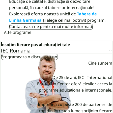
Educație de calitate, distracție și dezvoltare
personală, în cadrul taberelor internaționale!
Explorează oferta noastră unică de
Tabere de
Limba Germană
și alege cel mai potrivit program!
Contacteaza-ne pentru mai multe informatii
Alte programe
Însoțim fiecare pas al educației tale
IEC Romania
Programeaza o discuție cu noi
Cine suntem
De 25 de ani, IEC - International
Education Center oferă elevilor acces la
programe educaționale internaționale.
Împreunǎ cu peste 200 de parteneri de
top din întreaga lume sprijinim fiecare