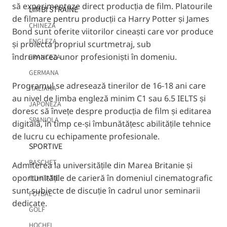
să experimenteze direct producția de film. Platourile
LIMBI STRAINE
de filmare pentru producții ca Harry Potter și James
CHINEZA
Bond sunt oferite viitorilor cineaști care vor produce
ENGLEZA
și proiecta propriul scurtmetraj, sub
îndrumarea unor profesioniști în domeniu.
FRANCEZA
GERMANA
Pr
ogramul se adresează tinerilor de 16-18 ani care
ITALIANA
au nivel de limba engleză minim C1 sau 6.5 IELTS și
JAPONEZA
doresc să învețe despre producția de film și editarea
SPANIOLA
digitală, în timp ce-și îmbunătățesc abilitățile tehnice
de lucru cu echipamente profesionale.
SPORTIVE
BASCHET
Admiterea la universitățile din Marea Britanie și
oportunitățile de carieră în domeniul cinematografic
ECHITATIE
sunt subiecte de discuție în cadrul unor seminarii
FOTBAL
dedicate.
GOLF
HOCHEI