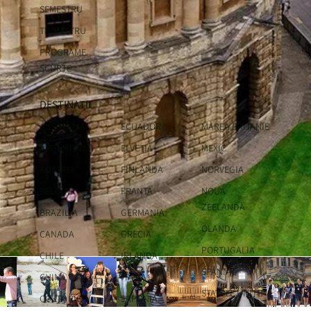
SEMESTRU
TRIMESTRU
PROGRAME
SCURTE
DESTINATII
AUSTRALIA
ECUADOR
MAREA BRITANIE
ARGENTINA
ELVETIA
MEXIC
AUSTRIA
FINLANDA
NORVEGIA
BELGIA
FRANTA
NOUA
ZEELANDĂ
BRAZILIA
GERMANIA
OLANDA
CANADA
GRECIA
PORTUGALIA
CHILE
IRLANDA
SPANIA
CHINA
ITALIA
STATELE UNITE
COSTA RICA
JAPONIA