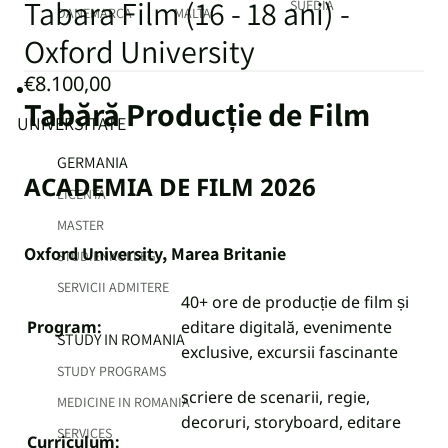
Tabara Film (16 - 18 ani) -
SUEDIA
DANEMARCA
MALTA
Oxford University
€8.100,00
Tabără Producție de Film
UNIVERSITATE
GERMANIA
ACADEMIA DE FILM 2026
LICENTA
MASTER
Oxford University, Marea Britanie
STUDIENKOLLEG
SERVICII ADMITERE
40+ ore de producție de film și
Program:
editare digitală, evenimente
STUDY IN ROMANIA
exclusive, excursii fascinante
STUDY PROGRAMS
scriere de scenarii, regie,
MEDICINE IN ROMANIA
decoruri, storyboard, editare
SERVICES
Curriculum: