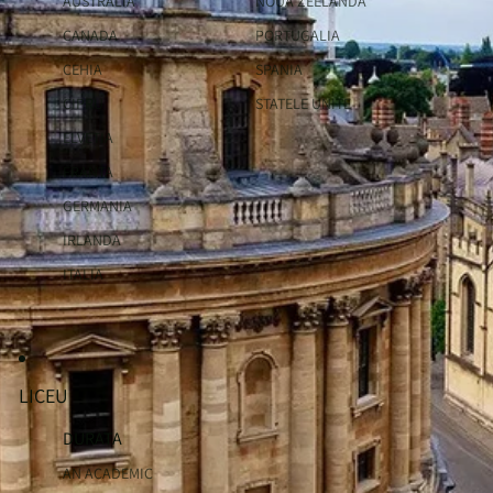
AUSTRALIA
NOUA ZEELANDA
CANADA
PORTUGALIA
CEHIA
SPANIA
CIPRU
STATELE UNITE
ELVETIA
FRANTA
GERMANIA
IRLANDA
ITALIA
LICEU
DURATA
AN ACADEMIC