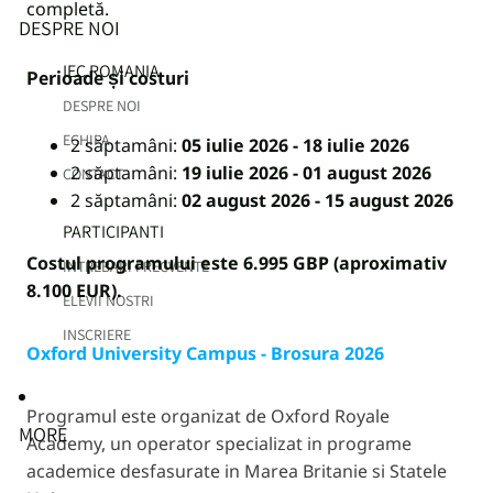
completă.
DESPRE NOI
IEC ROMANIA
Perioade și costuri
DESPRE NOI
ECHIPA
2 săptamâni:
05 iulie 2026 - 18 iulie 2026
2 săptamâni:
19 iulie 2026 - 01 august 2026
CONTACT
2 săptamâni:
02 august 2026 - 15 august 2026
PARTICIPANTI
Costul programului este 6.995 GBP (aproximativ
INTREBARI FRECVENTE
8.100 EUR).
ELEVII NOSTRI
INSCRIERE
Oxford University Campus - Brosura 2026
Programul este organizat de Oxford Royale
MORE
Academy, un operator specializat in programe
academice desfasurate in Marea Britanie si Statele