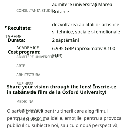
admitere universități Marea
CONSULTANTA STUDII
Britanie
dezvoltarea abilităților artistice
Rezultate:
și tehnice, sociale și emoționale
TABERE
Durata:
2 săptămâni
ACADEMICE
6.995 GBP (aproximativ 8.100
Cost program:
EUR)
ADMITERE UNIVERSITATI
ARTE
ARHITECTURA
BUSINESS
Share your vision through the lens! Înscrie-te
în tabăra de film de la Oxford University!
INGINERIE
MEDICINA
STIINTE EXACTE
O șansă grozavă pentru tinerii care aleg filmul
pentru a-și exprima ideile, emoțiile, pentru a provoca
STIINTE SOCIALE
publicul cu subiecte noi, sau cu o nouă perspectivă,