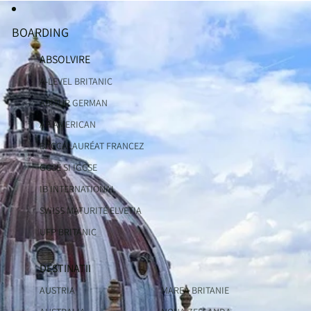
BOARDING
ABSOLVIRE
A-LEVEL BRITANIC
ABITUR GERMAN
AP AMERICAN
BACCALAURÉAT FRANCEZ
GCSE SI IGCSE
IB INTERNATIONAL
SWISS MATURITÉ ELVETIA
UFP BRITANIC
DESTINATII
AUSTRIA
MAREA BRITANIE