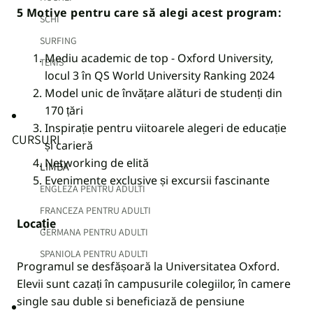
5 Motive pentru care să alegi acest program:
SCHI
SURFING
Mediu academic de top - Oxford University,
TENIS
locul 3 în QS World University Ranking 2024
Model unic de învățare alături de studenți din
170 țări
Inspirație pentru viitoarele alegeri de educație
CURSURI
și carieră
Networking de elită
LIMBA
Evenimente exclusive și e
xcursii fascinante
ENGLEZA PENTRU ADULTI
FRANCEZA PENTRU ADULTI
Loca
ț
ie
GERMANA PENTRU ADULTI
SPANIOLA PENTRU ADULTI
Programul se desfășoară la Universitatea Oxford.
Elevii sunt cazați în campusurile colegiilor, în camere
single sau duble si beneficiază de pensiune